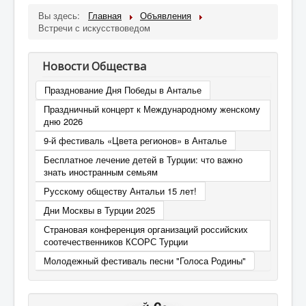
Бизнес
Вы здесь:
Главная
Объявления
Встречи с искусствоведом
Дети
Благотворительность
Новости Общества
Путешествия
Празднование Дня Победы в Анталье
Творчество
Праздничный концерт к Международному женскому
дню 2026
Дети-билингвы
9-й фестиваль «Цвета регионов» в Анталье
Здоровье и медицина
Бесплатное лечение детей в Турции: что важно
знать иностранным семьям
Курсы
Русскому обществу Антальи 15 лет!
Турецкий язык
Дни Москвы в Турции 2025
Контакт
Страновая конференция организаций российских
соотечественников КСОРС Турции
Молодежный фестиваль песни "Голоса Родины"