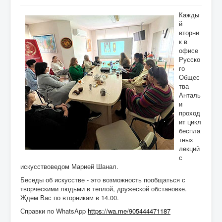
СМИ о нас
Кажды
Фото
й
вторни
Консульство
к в
офисе
Жизнь общества
Русско
го
День Победы
Общес
тва
Правнуки Победы
Анталь
и
Объявления
проход
ит цикл
Консультации
беспла
тных
Юридическая консультация
лекций
с
Визовая поддержка
искусствоведом Марией Шанал.
Образование
Беседы об искусстве - это возможность пообщаться с
творческими людьми в теплой, дружеской обстановке.
Психологическая помощь
Ждем Вас по вторникам в 14.00.
Справки по WhatsApp
https://wa.me/905444471187
Проекты