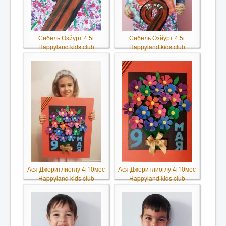
Сибель Озйурт 4.5г
Сибель Озйурт 4.5г
Happyland kids club
Happyland kids club
Ася Джеритлиоглу 4г10мес
Ася Джеритлиоглу 4г10мес
Happyland kids club
Happyland kids club