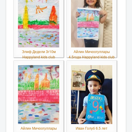
Элиф Дедели 3г10м
Айлин Мичоогуллары
Happyland kids club
4.5года Happyland kids club
Айлин Мичоогуллары
Иван Голуб 6.5 лет