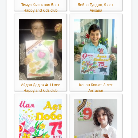
Тимур Кызылкая 5лет
Лейла Тунджа, 9 лет,
Happyland kids club
Анкара
Айдан Дадюк 4г.11мес
Кенан Коккая 8 лет
Happyland kids club
Анталья