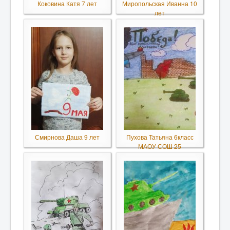
Коковина Катя 7 лет
Миропольская Иванна 10
лет
Смирнова Даша 9 лет
Пухова Татьяна 6класс
МАОУ СОШ 25