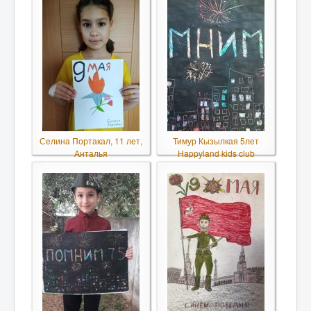
Селина Портакал, 11 лет,
Тимур Кызылкая 5лет
Анталья
Happyland kids club