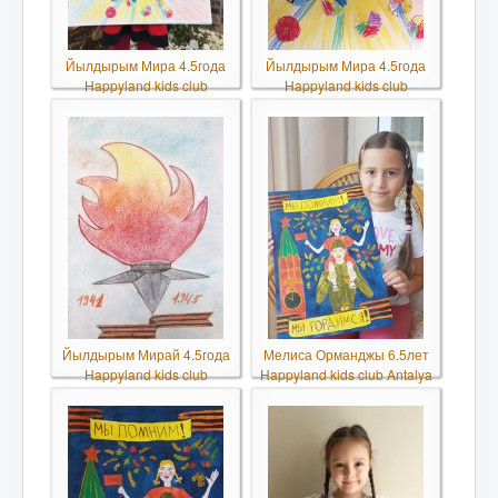
Йылдырым Мира 4.5года
Йылдырым Мира 4.5года
Happyland kids club
Happyland kids club
Йылдырым Мирай 4.5года
Мелиса Орманджы 6.5лет
Happyland kids club
Happyland kids club Antalya