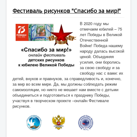
СМИ о нас
Фестиваль рисунков "Спасибо за мир!"
Фото
В 2020 году мы
Консульство
отмечаем юбилей – 75
лет Победы в Великой
Жизнь общества
Отечественной
Войне! Победа нашему
День Победы
народу далась высокой
ценой. Объединяя
Правнуки Победы
усилия, они боролись
Объявления
за свою свободу и за
свободу нас с вами: их
Консультации
детей, внуков и правнуков, за справедливость и, конечно,
за мир во всем мире. Да, мы должны соблюдать режим
Юридическая консультация
самоизоляции, но никто не мешает нам вместе с детьми
объединиться и подготовиться к празднику Победы,
Визовая поддержка
участвуя в творческом проекте –онлайн Фестивале
рисунков.
Образование
Психологическая помощь
Проекты