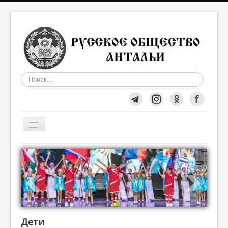
Искать...
Включить/
выключить
навигацию
Общество
О нас
Вступление в Общество
Дети