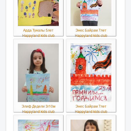
Арда Туналы 5лет
Энес Байрам 7лет
Happyland kids club
Happyland kids club
Элиф Дедели 3г10м
Энес Байрам 7лет
Happyland kids club
Happyland kids club