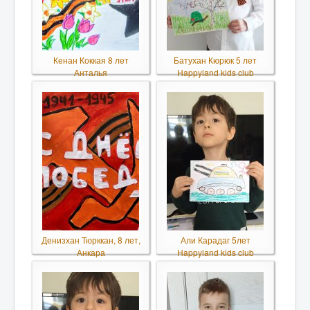
Кенан Коккая 8 лет
Батухан Кюрюк 5 лет
Анталья
Happyland kids club
Денизхан Тюрккан, 8 лет,
Али Карадаг 5лет
Анкара
Happyland kids club