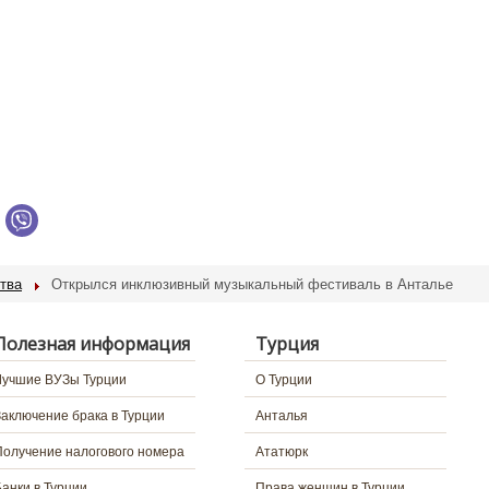
тва
Открылся инклюзивный музыкальный фестиваль в Анталье
Полезная информация
Турция
Лучшие ВУЗы Турции
О Турции
Заключение брака в Турции
Анталья
Получение налогового номера
Ататюрк
Банки в Турции
Права женщин в Турции