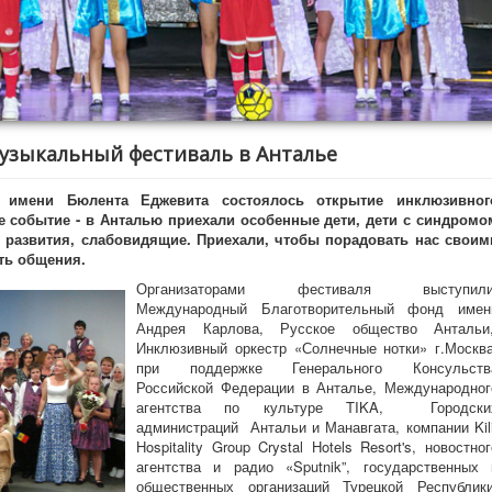
зыкальный фестиваль в Анталье
 имени Бюлента Еджевита состоялось открытие инклюзивног
е событие - в Анталью приехали особенные дети, дети с синдромо
 развития, слабовидящие. Приехали, чтобы порадовать нас своим
ть общения.
Организаторами фестиваля выступили
Международный Благотворительный фонд имен
Андрея Карлова, Русское общество Антальи
Инклюзивный оркестр «Солнечные нотки» г.Москва
при поддержке Генерального Консульств
Российской Федерации в Анталье, Международног
агентства по культуре TIKA, Городски
администраций Антальи и Манавгата, компании Kili
Hospitality Group Crystal Hotels Resort's, новостног
агентства и радио «Sputnik”, государственных 
общественных организаций Турецкой Республики