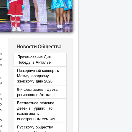
Новости Общества
о
Празднование Дня
м
Победы в Анталье
и
Праздничный концерт к
Международному
:
женскому дню 2026
и
,
9-й фестиваль «Цвета
,
регионов» в Анталье
а
Бесплатное лечение
о
детей в Турции: что
х
важно знать
t
иностранным семьям
о
и
Русскому обществу
,