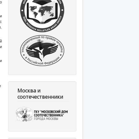
о
и
с
.
й
и
и
е
Москва и
соотечественники