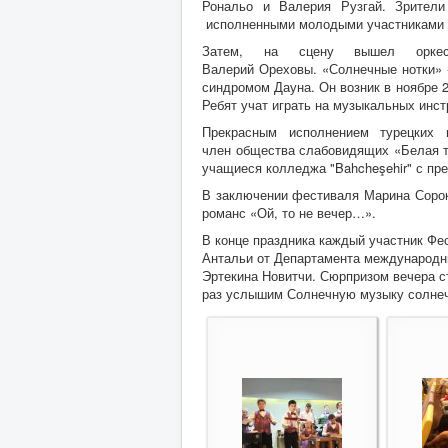
Рональо и Валерия Рузгай. Зрители
исполненными молодыми участниками 
Затем, на сцену вышел оркест
Валерий Ореховы. «Солнечные нотки» 
синдромом Дауна. Он возник в ноябре 2
Ребят учат играть на музыкальных инст
Прекрасным исполнением турецких п
член общества слабовидящих «Белая т
учащиеся колледжа "Bahcheşehir" с пр
В заключении фестиваля Марина Сорок
романс «Ой, то не вечер…».
В конце праздника каждый участник Фе
Антальи от Департамента международны
Эртекина Новитчи. Сюрпризом вечера с
раз услышим Солнечную музыку солнеч