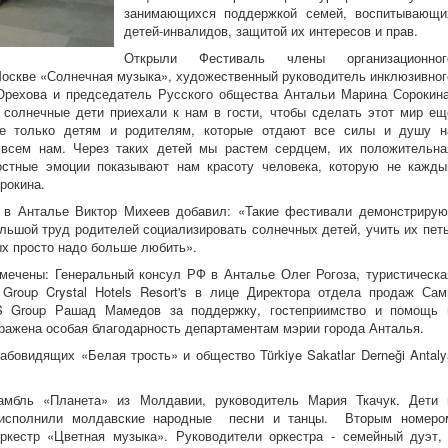
занимающихся поддержкой семей, воспитывающи
детей-инвалидов, защитой их интересов и прав.
Открыли Фестиваль члены организационног
Москве «Солнечная музыка», художественный руководитель инклюзивног
Орехова и председатель Русского общества Антальи Марина Сорокина
солнечные дети приехали к нам в гости, чтобы сделать этот мир ещ
е только детям и родителям, которые отдают все силы и душу н
и всем нам. Через таких детей мы растем сердцем, их положительна
остные эмоции показывают нам красоту человека, которую не кажды
рокина.
 в Анталье Виктор Михеев добавил: «Такие фестивали демонстрирую
ольшой труд родителей социализировать солнечных детей, учить их петь
ых просто надо больше любить».
ечены: Генеральный консул РФ в Анталье Олег Рогоза, туристическа
ty Group Crystal Hotels Resort's в лице Директора отдела продаж Сам
S Group Рашад Мамедов за поддержку, гостеприимство и помощь 
ражена особая благодарность департаментам мэрии города Анталья.
бовидящих «Белая трость» и общество Türkiye Sakatlar Derneği Antaly
мбль «Планета» из Молдавии, руководитель Мария Ткачук. Дети 
 исполнили молдавские народные песни и танцы. Вторым номеро
ркестр «Цветная музыка». Руководители оркестра - семейный дуэт, 