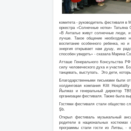
комитета - руководитель фестиваля в 
оркестра «Солнечные нотки» Татьяна 
«В Анталье живут солнечные люди, и 
лучше. Такое общение необходимо н
воспитание особенного ребенка, но 
энергия открывает нам душу, их рад
способен увидеть» - сказала Марина Со
Атташе Генерального Консульства РФ
силу человеческого духа и участия. Б
танцевать, выступать. Это дети, котор
Благодарственными письмами были отм
холдинговая компания Kilit Hospitali
Йылмаз и генеральный директор TB
организации фестиваля. Также была вы
Гостями фестиваля стали общество сла
Şb.
Открыл фестиваль музыкальный анса
родители в национальных костюмах
программы стали гости из Литвы, - о