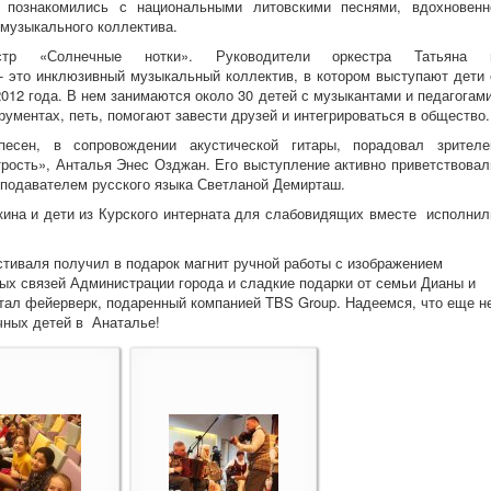
 познакомились с национальными литовскими песнями, вдохновенн
музыкального коллектива.
р «Солнечные нотки». Руководители оркестра Татьяна 
- это инклюзивный музыкальный коллектив, в котором выступают дети 
012 года. В нем занимаются около 30 детей с музыкантами и педагогами
рументах, петь, помогают завести друзей и интегрироваться в общество.
есен, в сопровождении акустической гитары, порадовал зрителе
рость», Анталья Энес Озджан. Его выступление активно приветствовал
еподавателем русского языка Светланой Демирташ.
ина и дети из Курского интерната для слабовидящих вместе исполнил
стиваля получил в подарок магнит ручной работы с изображением
х связей Администрации города и сладкие подарки от семьи Дианы и
тал фейерверк, подаренный компанией TBS Group. Надеемся, что еще н
ных детей в Анаталье!