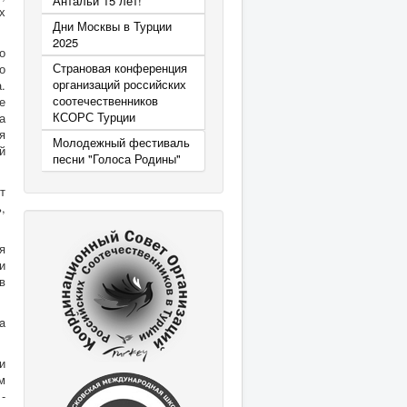
Антальи 15 лет!
х
Дни Москвы в Турции
2025
о
Страновая конференция
о
организаций российских
.
соотечественников
е
КСОРС Турции
а
я
Молодежный фестиваль
й
песни "Голоса Родины"
т
,
я
и
в
a
и
м
-